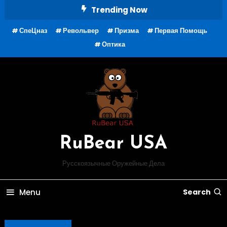
Skip
Trending Now
To
СпеЦназ
Револьвер
Призма
Первая Помощь
Content
Оптика
RuBear USA
Русскоязычные Оружейные Дела
Menu
Search