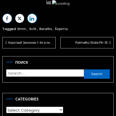
Tagged
9mm
,
9х19
,
Beretta
,
Беретта
Post
Короткий Загонник 1-4х в первой фокалке…
Palmetto State PA-15
navigation
ПОИСК
Search
for:
CATEGORIES
Categories