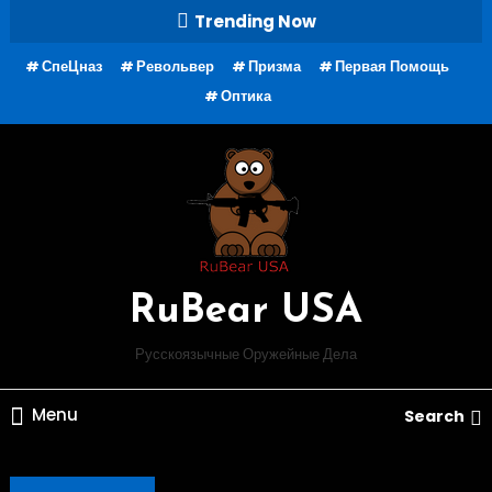
Skip
Trending Now
To
СпеЦназ
Револьвер
Призма
Первая Помощь
Content
Оптика
RuBear USA
Русскоязычные Оружейные Дела
Menu
Search