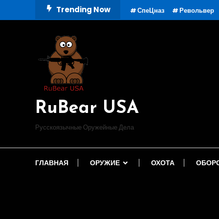
Skip
Trending Now
СпеЦназ
Револьвер
To
Content
RuBear USA
Русскоязычные Оружейные Дела
ГЛАВНАЯ
ОРУЖИЕ
ОХОТА
ОБОР