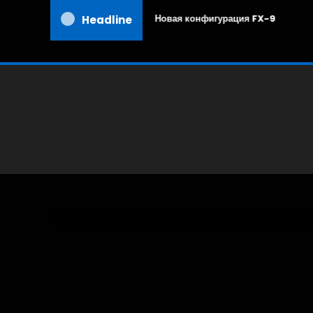
Новая конфигурация FX-9
Headline
Cold Steel
Ножи
16.11.2019
RuBear USA
Cold Steel Forged