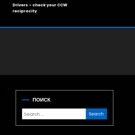
Drivers – check your CCW
Опять Ст
reciprocity
ПОИСК
Search
for: