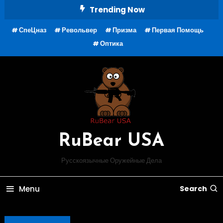
Skip
Trending Now
To
СпеЦназ
Револьвер
Призма
Первая Помощь
Content
Оптика
RuBear USA
Русскоязычные Оружейные Дела
Menu
Search