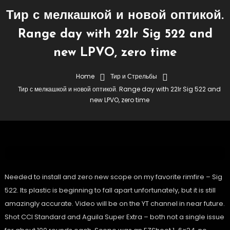
Тир с мелкашкой и новой оптикой.
Range day with 22lr Sig 522 and
new LPVO, zero time
LPVO
Sig Sauer 522
Тир и Стрельбы
Home
Тир и Стрельбы
Тир с мелкашкой и новой оптикой. Range day with 22lr Sig 522 and
20.08.2024
RuBear USA
new LPVO, zero time
Тир С Мелкашкой И Новой
Оптикой. Range Day With 22lr
Sig 522 And New LPVO, Zero Time
Needed to install and zero new scope on my favorite rimfire – Sig
522. Its plastic is beginning to fall apart unfortunately, but it is still
amazingly accurate. Video will be on the YT channel in near future.
Shot CCI Standard and Aguila Super Extra – both not a single issue