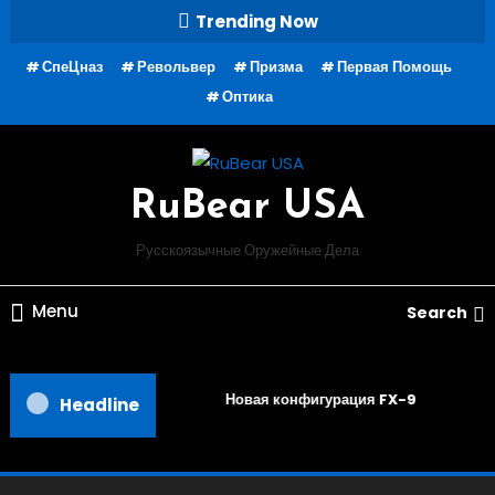
Skip
Trending Now
To
СпеЦназ
Револьвер
Призма
Первая Помощь
Content
Оптика
RuBear USA
Русскоязычные Оружейные Дела
Menu
Search
Новая конфигурация FX-9
Headline