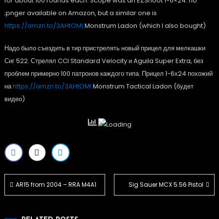
for about 100 rounds each. Scope was an EZShoot 1-6×24. no
;pnger available on Amazon, but a similar one is
https://amzn.to/3AHtOMI
Monstrum Ladon (which I also bought)
Надо было съездить в тир пристрелять новый прицел для мелкашки
Сиг 522. Стрелял CCI Standard Velocity и Aguila Super Extra, без
проблем примерно 100 патронов каждого типа. Прицел 1-6х24 похожий
на
https://amzn.to/3AHtOMI
Monstrum Tactical Ladon (будет
видео)
Post
AR15 from 2004 – RRA M4A1
Sig Sauer MCX 5.56 Pistol
navigation